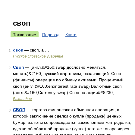
своп
Толкование
Перевод
Книги
своп
— своп, а …
1
Русское словесное ударение
Своп
— (англ.&#160;swap дословно меняться,
2
менять)&#160; русский жаргонизм, означающий: Своп
(финансы) операция по обмену активами. Процентный
своп (англ.&#160;en:interest rate swap) Валютный своп
(англ.&#160;Currency swap) Своп на акции&#8230; …
Википедия
СВОП
— торгово финансовая обменная операция, в
3
которой заключение сделки о купле (продаже) ценных
бумар, валюты сопровождается заключением контрсделки,
сделки об обратной продаже (купле) того же товара через