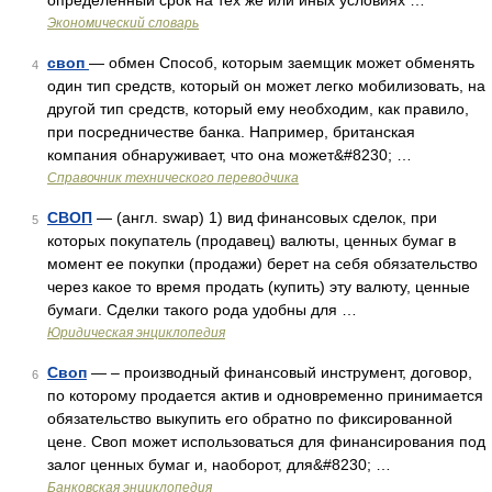
определенный срок на тех же или иных условиях …
Экономический словарь
своп
— обмен Способ, которым заемщик может обменять
4
один тип средств, который он может легко мобилизовать, на
другой тип средств, который ему необходим, как правило,
при посредничестве банка. Например, британская
компания обнаруживает, что она может&#8230; …
Справочник технического переводчика
СВОП
— (англ. swap) 1) вид финансовых сделок, при
5
которых покупатель (продавец) валюты, ценных бумаг в
момент ее покупки (продажи) берет на себя обязательство
через какое то время продать (купить) эту валюту, ценные
бумаги. Сделки такого рода удобны для …
Юридическая энциклопедия
Своп
— – производный финансовый инструмент, договор,
6
по которому продается актив и одновременно принимается
обязательство выкупить его обратно по фиксированной
цене. Своп может использоваться для финансирования под
залог ценных бумаг и, наоборот, для&#8230; …
Банковская энциклопедия