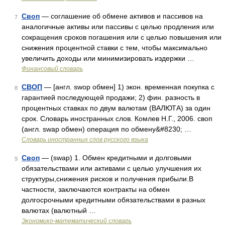
Своп
— соглашение об обмене активов и пассивов на
7
аналогичные активы или пассивы с целью продления или
сокращения сроков погашения или с целью повышения или
снижения процентной ставки с тем, чтобы максимально
увеличить доходы или минимизировать издержки …
Финансовый словарь
СВОП
— [англ. swop обмен] 1) экон. временная покупка с
8
гарантией последующей продажи; 2) фин. разность в
процентных ставках по двум валютам (ВАЛЮТА) за один
срок. Словарь иностранных слов. Комлев Н.Г., 2006. своп
(англ. swap обмен) операция по обмену&#8230; …
Словарь иностранных слов русского языка
Своп
— (swap) 1. Обмен кредитными и долговыми
9
обязательствами или активами с целью улучшения их
структуры,снижения рисков и получения прибыли.В
частности, заключаются контракты на обмен
долгосрочными кредитными обязательствами в разных
валютах (валютный …
Экономико-математический словарь