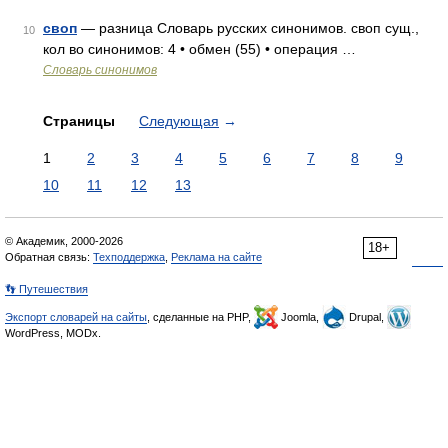
своп
— разница Словарь русских синонимов. своп сущ.,
10
кол во синонимов: 4 • обмен (55) • операция …
Словарь синонимов
Страницы
Следующая
→
1
2
3
4
5
6
7
8
9
10
11
12
13
© Академик, 2000-2026
18+
Обратная связь:
Техподдержка
,
Реклама на сайте
👣 Путешествия
Экспорт словарей на сайты
, сделанные на PHP,
Joomla,
Drupal,
WordPress, MODx.